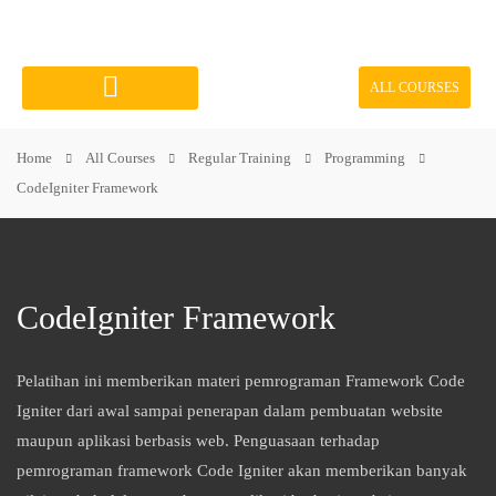
ALL COURSES
Course Categories
Home
All Courses
Regular Training
Programming
CodeIgniter Framework
CodeIgniter Framework
Pelatihan ini memberikan materi pemrograman Framework Code
Igniter dari awal sampai penerapan dalam pembuatan website
maupun aplikasi berbasis web. Penguasaan terhadap
pemrograman framework Code Igniter akan memberikan banyak