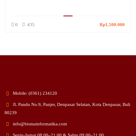
0
435
Rp1,500.000
Mobile: (0361) 234120
Jl. Pandu No.9, Panjer, Denpasar Selatan, Kota Denpasar, Bali
80239
info@bismainformatika.com
Senin-Jumat,08.00–21.00 & Sabtu,09.00–21.00