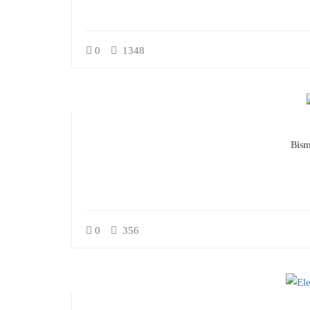
0
1348
Bism
0
356