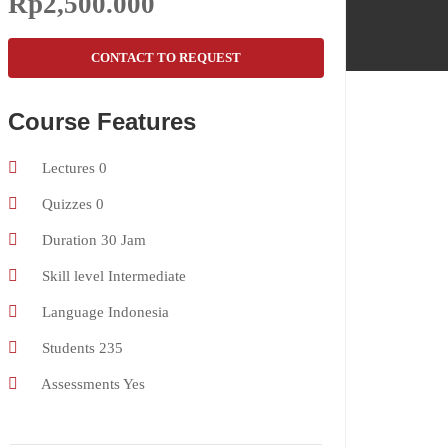
Rp2,500.000
CONTACT TO REQUEST
Course Features
Lectures
0
Quizzes
0
Duration
30 Jam
Skill level
Intermediate
Language
Indonesia
Students
235
Assessments
Yes