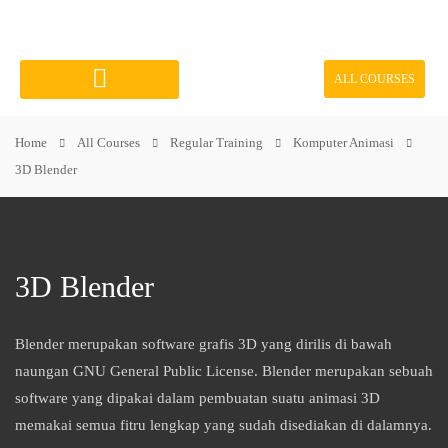
ALL COURSES
Course Categories
Home
All Courses
Regular Training
Komputer Animasi
3D Blender
3D Blender
Blender merupakan software grafis 3D yang dirilis di bawah
naungan GNU General Public License. Blender merupakan sebuah
software yang dipakai dalam pembuatan suatu animasi 3D
memakai semua fitru lengkap yang sudah disediakan di dalamnya.